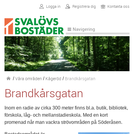
Logga in
Registrera dig
Kontakta oss
Navigering
Våra områden
Kågeröd
Brandkårsgatan
/
/
/
Brandkårsgatan
Inom en radie av cirka 300 meter finns bl.a. butik, bibliotek,
förskola, låg- och mellanstadieskola. Med en kort
promenad når man vackra strövområden på Söderåsen.