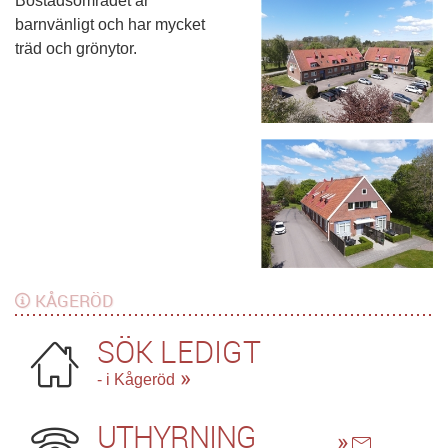
Bostadsområdet är
barnvänligt och har mycket
träd och grönytor.
KÅGERÖD
SÖK LEDIGT
- i Kågeröd
UTHYRNING