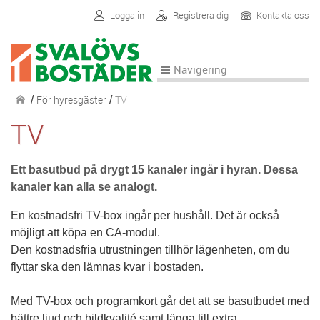
Logga in
Registrera dig
Kontakta oss
Navigering
För hyresgäster
TV
/
/
TV
Ett basutbud på drygt 15 kanaler ingår i hyran. Dessa
kanaler kan alla se analogt.
En kostnadsfri TV-box ingår per hushåll. Det är också
möjligt att köpa en CA-modul.
Den kostnadsfria utrustningen tillhör lägenheten, om du
flyttar ska den lämnas kvar i bostaden.
Med TV-box och programkort går det att se basutbudet med
bättre ljud och bildkvalité samt lägga till extra