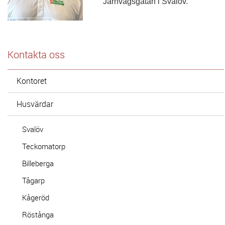
Järnvägsgatan i Svalöv.
Kontakta oss
Kontoret
Husvärdar
Svalöv
Teckomatorp
Billeberga
Tågarp
Kågeröd
Röstånga