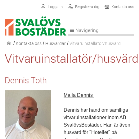
Logga in
Registrera dig
Kontakta oss
Navigering
Kontakta oss
Husvärdar
Vitvaruinstallatör/husvärd
/
/
/
Vitvaruinstallatör/husvärd
Dennis Toth
Maila Dennis
Dennis har hand om samtliga
vitvaruinstallationer inom AB
SvalövsBostäder. Han är även
husvärd för "Hotellet" på