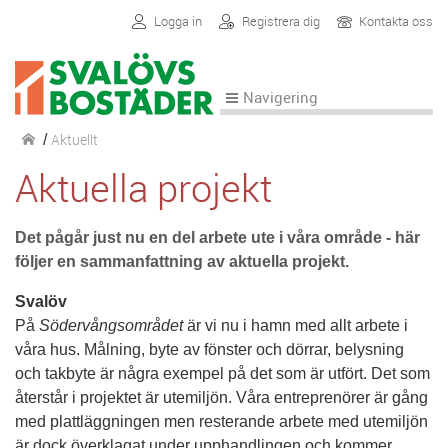
Logga in
Registrera dig
Kontakta oss
Navigering
Aktuellt
/
Aktuella projekt
Det pågår just nu en del arbete ute i våra område - här
följer en sammanfattning av aktuella projekt.
Svalöv
På
Södervångsområdet
är vi nu i hamn med allt arbete i
våra hus. Målning, byte av fönster och dörrar, belysning
och takbyte är några exempel på det som är utfört. Det som
återstår i projektet är utemiljön. Våra entreprenörer är gång
med plattläggningen men resterande arbete med utemiljön
är dock överklagat under upphandlingen och kommer